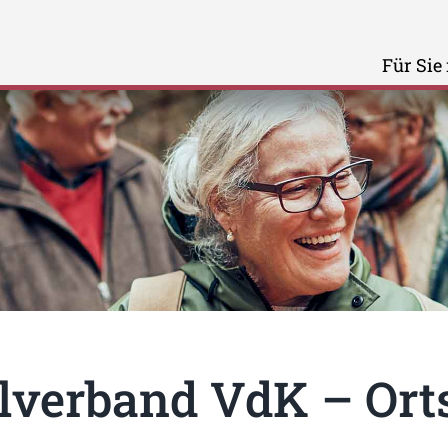
Für Sie
lverband VdK – Ort